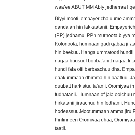
waa’ee ABUT MM Abiy jedherraa liq
Biyyi mootii empayericha uume amma wa
danda’an hin fakkaatanii. Empayerich
(PP) jedhamu. PPn murnoota biyya mo
Kolonoota, humnaan gadi qabaa jiraa
hin beekuu. Hanga ummatooti hundii mi
nagaa buusuuf bobba’anitt nagaa fi t
hundi fala ofii barbaachuu dha. Empay
daakummaan dhimma hin baaftuu. Jarr
duubatt harkistuu ta’anii, Oromiyaa i
fudhatanii. Humnaan of jala oolchuu m
hirkatanii jiraachuu hin fedhanii. Hun
hodeessuu.Mootummaan amma jiru Fin
Finfinneen Oromiyaa dhaa; Oromiyaan
taatii.