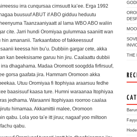
GOD
irreessu irra cunqursaa cimsuutt ka’ee. Erga 1992
OROM
t nagaa buusuuf ABUT if ABO gidduu heduutu
DES
heenyuma Taanzaaniyaatt al lama WBO ABO waliin
MOO
ar cite. Jarri hundi Oromiyaa gulummaa saaniitt wan
SOVE
 hin amananii. Tarkaanfatoo of fakkeessuuf
INVI
aanii keessa hin bu’u. Dubbiin gargar cete, akka
THE 
an kan beeksisame garuu hin jiru. Caalaattu dubbii
 irra dhagahama. Madaa Oromoott soogdda firfirsuuf,
asee gorsa gaafata jira. Hammam Oromoon akka
REC
an beekaa. Utuu Oromiyaa fi Itophiyaa araarsuu fedhe
ccee baasisuuf kaasa ture. Humni waraanaa Itophiyaa
CAT
ras jedhama. Waraanni Itophiyaas roorroo caalaa
jirutu himamaa. Akkamittii malee, Oromoon
Baru
 qabu. Lola yoo ta’e itt jiruu; nagaaf yoo miltoon
Fayy
efachu qabu.
Hode