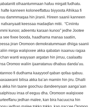
abatanitt olhaantummaan hafuu mirgatt fudhatu.
afte kanneen koloneeffattuu biyyoota Afriikaa fi
uu dammmaqaa hin jiranii. Hireen saanii kanneen
rna nafxanyaatt keessaa madaqfan mitii. “Ciniintu
arcummi kunoo; adeemtu karaan kunoo” jedhe Jootee
blaa see fixee booda, haadhama manaa saatiin,
eessa jiran Oromoon demokratummaan dhiiga saanii
liin mirga walqixxee akka qabatan isaanuu ragaa
han wanti wayyaan argatan hin jirruu, caalaattu
nsa Oromoo waliin ijaarratanuu dhabuu danda’uu.
tannoo fi dudhama kaayyoof qaban qofaa qabuu.
aawanii bilisa akka ba’an mamiin hin jiru. Dhalli
 akka hin taane goochuu dandeenyaan aanga’aan
f salphisuu irraa of eeguu dha. Oromoon walqixxee
urteeffanu jedhan malee, kan bira hacuucna hin
doosu jedhan malee tokko tokko, kan qaccee Oromoo