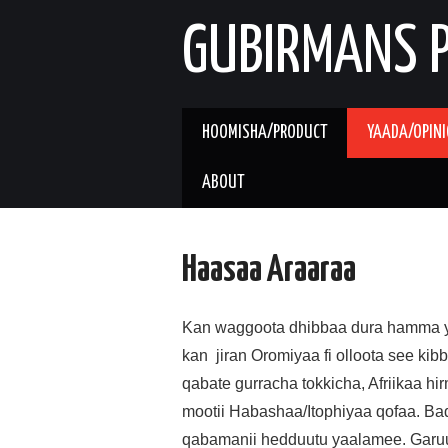
GUBIRMANS P
HOOMISHA/PRODUCT
YAADA/OPIN
ABOUT
Haasaa Araaraa
Kan waggoota dhibbaa dura hamma y
kan jiran Oromiyaa fi olloota see ki
qabate gurracha tokkicha, Afriikaa hi
mootii Habashaa/Itophiyaa qofaa. Ba
qabamanii hedduutu yaalamee. Garuu 