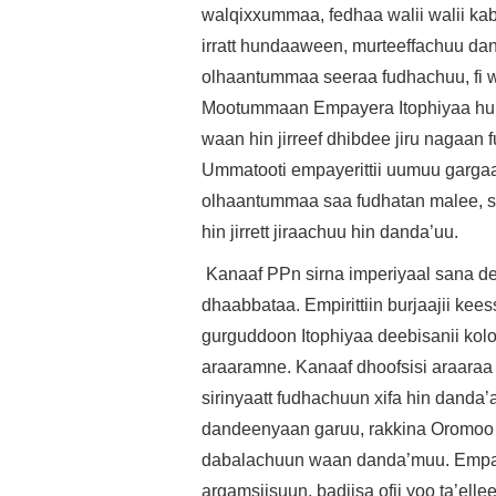
walqixxummaa, fedhaa walii walii k
irratt hundaaween, murteeffachuu 
olhaantummaa seeraa fudhachuu, fi
Mootummaan Empayera Itophiyaa hun
waan hin jirreef dhibdee jiru nagaan 
Ummatooti empayerittii uumuu gargaa
olhaantummaa saa fudhatan malee, 
hin jirrett jiraachuu hin danda’uu.
Kanaaf PPn sirna imperiyaal sana dee
dhaabbataa. Empirittiin burjaajii ke
gurguddoon Itophiyaa deebisanii kol
araaramne. Kanaaf dhoofsisi araara
sirinyaatt fudhachuun xifa hin danda
dandeenyaan garuu, rakkina Oromoo q
dabalachuun waan danda’muu. Empayer
argamsiisuun, badiisa ofii yoo ta’elle