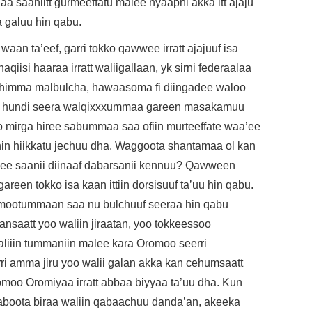
 saaniitt gurmeeffatu malee nyaaphi akka itt ajaju
a galuu hin qabu.
an ta’eef, garri tokko qawwee irratt ajajuuf isa
iisi haaraa irratt waliigallaan, yk sirni federaalaa
 dhimma malbulcha, hawaasoma fi diingadee waloo
oo hundi seera walqixxxummaa gareen masakamuu
mirga hiree sabummaa saa ofiin murteeffate waa’ee
hin hiikkatu jechuu dha. Waggoota shantamaa ol kan
wee saanii diinaaf dabarsanii kennuu? Qawween
areen tokko isa kaan ittiin dorsisuuf ta’uu hin qabu.
mootummaan saa nu bulchuuf seeraa hin qabu
ansaatt yoo waliin jiraatan, yoo tokkeessoo
iiin tummaniin malee kara Oromoo seerri
ri amma jiru yoo walii galan akka kan cehumsaatt
romoo Oromiyaa irratt abbaa biyyaa ta’uu dha. Kun
saboota biraa waliin qabaachuu danda’an, akeeka