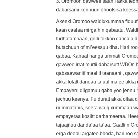
3. Oromoon qawwee saanii akka fedhaa
dabarsanii kennuun dhoofsisa keess
Akeeki Oromoo walqixxummaa fiduuf wa
kaan caalaa mirga hin qabaatu. Waldhaq
fudhatamnaan, golli tokkoo cancala
butachuun of mi’eessuu dha. Hariir
qabaa, Kanaaf hanga ummati Oromoo 
qawwee irrat murtii dabarsutt WBOn 
qabsaawaniif maaliif taanaanii, qaw
akka lolatt danqaa ta’uuf malee akka g
Empayerri diigamuu qaba yoo jennu 
jechuu keenya. Fulduratt akka ollaa d
uummatanis, seera walqixummaan wal
empayeraa kosiitt darbameeraa. Heer
tajaajiluu danda’aa ta’aa. Gaaffiin O
erga deebii argatee booda, hariiroo 