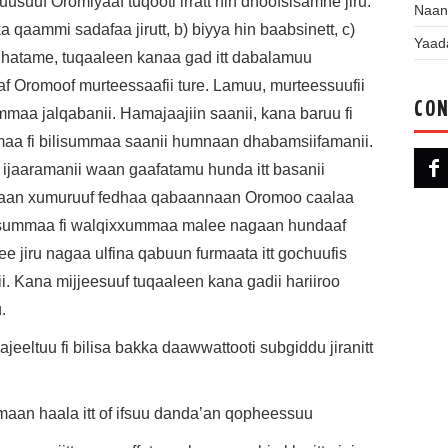
usuuf Oromiyaaf tuqooti irratt hin dhoofsisamne jiru.
Naan
qaammi sadafaa jirutt, b) biyya hin baabsinett, c)
Yaad
dhatame, tuqaaleen kanaa gad itt dabalamuu
 Oromoof murteessaafii ture. Lamuu, murteessuufii
CON
aa jalqabanii. Hamajaajiin saanii, kana baruu fi
a fi bilisummaa saanii humnaan dhabamsiifamanii.
 ijaaramanii waan gaafatamu hunda itt basanii
nagaan xumuruuf fedhaa qabaannaan Oromoo caalaa
bilisummaa fi walqixxummaa malee nagaan hundaaf
e jiru nagaa ulfina qabuun furmaata itt gochuufis
tii. Kana mijjeesuuf tuqaaleen kana gadii hariiroo
u.
jeeltuu fi bilisa bakka daawwattooti subgiddu jiranitt
maan haala itt of ifsuu danda’an qopheessuu