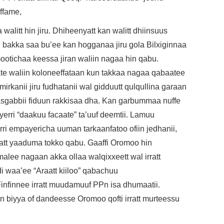
effame,
litt hin jiru. Dhiheenyatt kan walitt dhiinsuus
 bakka saa bu’ee kan hogganaa jiru gola Bilxiginnaa
otichaa keessa jiran waliin nagaa hin qabu.
te waliin koloneeffataan kun takkaa nagaa qabaatee
rkanii jiru fudhatanii wal gidduutt qulqullina garaan
asgabbii fiduun rakkisaa dha. Kan garbummaa nuffe
erri “daakuu facaate” ta’uuf deemtii. Lamuu
i empayericha uuman tarkaanfatoo ofiin jedhanii,
rratt yaaduma tokko qabu. Gaaffi Oromoo hin
alee nagaan akka ollaa walqixxeett wal irratt
di waa’ee “Araatt kiiloo” qabachuu
finnee irratt muudamuuf PPn isa dhumaatii.
 biyya of dandeesse Oromoo qofti irratt murteessu