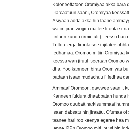
Koloneeffatoon Oromiyaa akka bara q
Harcaatuun saani, Oromiyaa keessatt h
Asiyaan adda akka hin taane ammayy
waliin jiran wojjiin mallee firoota si
jinfuun kunoo (irmii tufii); teessu b
Tulluu, erga firoota see injifatee ob
jedhamaa. Oromoo mitiin Oromiyaa k
keessa wan jiruuf seeraan Oromoo wa
dha. Yoo kanneen biraa Oromiyaa bulc
badaan isaan mudachuu fi fedhaa da
Ammaaf Oromoon, qawwee saanii, ku
Kanneen fuldura dhaabbatan hunda hax
Oromoo duubatt harkisummaaf humna
isaan dabsatu hin jiraattu. Ofumaa o
taanee hariiroo keenya egeree haa m
jenne. PPn Oromoo miti, nuwi hin id