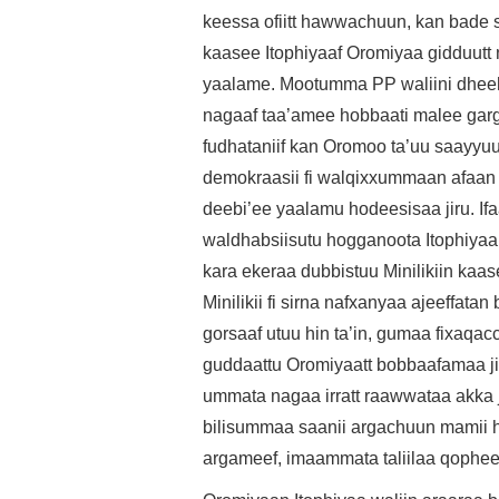
keessa ofiitt hawwachuun, kan bade s
kaasee Itophiyaaf Oromiyaa gidduut
yaalame. Mootumma PP waliini dhee
nagaaf taa’amee hobbaati malee garg
fudhataniif kan Oromoo ta’uu saayyuu
demokraasii fi walqixxummaan afaan s
deebi’ee yaalamu hodeesisaa jiru. Ifa
waldhabsiisutu hogganoota Itophiyaa
kara ekeraa dubbistuu Minilikiin ka
Minilikii fi sirna nafxanyaa ajeeffat
gorsaaf utuu hin ta’in, gumaa fixaqa
guddaattu Oromiyaatt bobbaafamaa ji
ummata nagaa irratt raawwataa akka 
bilisummaa saanii argachuun mamii hin
argameef, imaammata taliilaa qophe