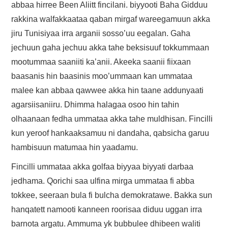
FAYYAA/HEALTH
abbaa hirree Been Aliitt fincilani. biyyooti Baha Gidduu
rakkina walfakkaataa qaban mirgaf wareegamuun akka
BARUMSA/EDUCATION
jiru Tunisiyaa irra arganii sosso’uu eegalan. Gaha
jechuun gaha jechuu akka tahe beksisuuf tokkummaan
ABOUT
mootummaa saaniiti ka’anii. Akeeka saanii fiixaan
baasanis hin baasinis moo’ummaan kan ummataa
malee kan abbaa qawwee akka hin taane addunyaati
agarsiisaniiru. Dhimma halagaa osoo hin tahin
olhaanaan fedha ummataa akka tahe muldhisan. Fincilli
kun yeroof hankaaksamuu ni dandaha, qabsicha garuu
hambisuun matumaa hin yaadamu.
Fincilli ummataa akka golfaa biyyaa biyyati darbaa
jedhama. Qorichi saa ulfina mirga ummataa fi abba
tokkee, seeraan bula fi bulcha demokratawe. Bakka sun
hanqatett namooti kanneen roorisaa diduu uggan irra
barnota argatu. Ammuma yk bubbulee dhibeen waliti