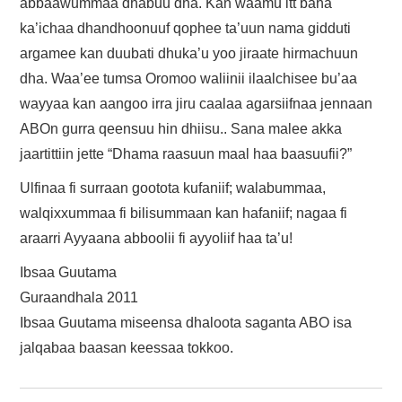
abbaawummaa dhabuu dha. Kan waamu itt baha
ka’ichaa dhandhoonuuf qophee ta’uun nama gidduti
argamee kan duubati dhuka’u yoo jiraate hirmachuun
dha. Waa’ee tumsa Oromoo waliinii ilaalchisee bu’aa
wayyaa kan aangoo irra jiru caalaa agarsiifnaa jennaan
ABOn gurra qeensuu hin dhiisu.. Sana malee akka
jaartittiin jette “Dhama raasuun maal haa baasuufii?”
Ulfinaa fi surraan gootota kufaniif; walabummaa,
walqixxummaa fi bilisummaan kan hafaniif; nagaa fi
araarri Ayyaana abboolii fi ayyoliif haa ta’u!
Ibsaa Guutama
Guraandhala 2011
Ibsaa Guutama miseensa dhaloota saganta ABO isa
jalqabaa baasan keessaa tokkoo.