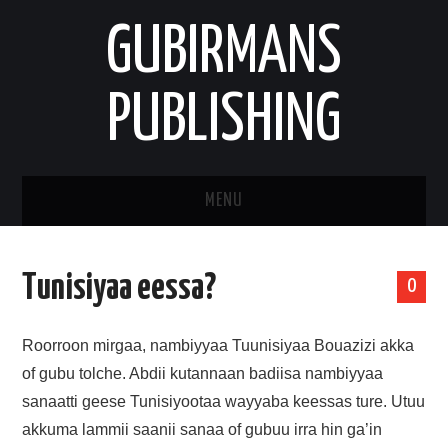
GUBIRMANS
PUBLISHING
MENU
HOOMISHA/PRODUCT
Tunisiyaa eessa?
0
YAADA/OPINION
Roorroon mirgaa, nambiyyaa Tuunisiyaa Bouazizi akka
HODEESSO/TALE
of gubu tolche. Abdii kutannaan badiisa nambiyyaa
sanaatti geese Tunisiyootaa wayyaba keessas ture. Utuu
NAANNAA/ENVIRONMENT
akkuma lammii saanii sanaa of gubuu irra hin ga’in