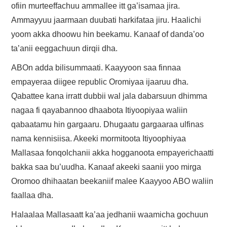
ofiin murteeffachuu ammallee itt ga’isamaa jira.
Ammayyuu jaarmaan duubati harkifataa jiru. Haalichi
yoom akka dhoowu hin beekamu. Kanaaf of danda’oo
ta’anii eeggachuun dirqii dha.
ABOn adda bilisummaati. Kaayyoon saa finnaa
empayeraa diigee republic Oromiyaa ijaaruu dha.
Qabattee kana irratt dubbii wal jala dabarsuun dhimma
nagaa fi qayabannoo dhaabota Itiyoopiyaa waliin
qabaatamu hin gargaaru. Dhugaatu gargaaraa ulfinas
nama kennisiisa. Akeeki mormitoota Itiyoophiyaa
Mallasaa fonqolchanii akka hogganoota empayerichaatti
bakka saa bu’uudha. Kanaaf akeeki saanii yoo mirga
Oromoo dhihaatan beekaniif malee Kaayyoo ABO waliin
faallaa dha.
Halaalaa Mallasaatt ka’aa jedhanii waamicha gochuun