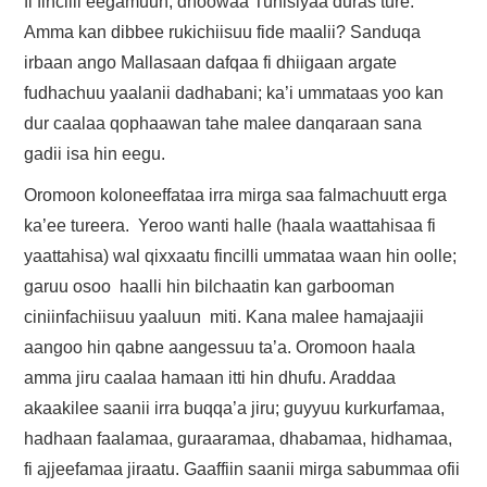
fi fincilli eegamuun, dhoowaa Tunisiyaa duras ture.
Amma kan dibbee rukichiisuu fide maalii? Sanduqa
irbaan ango Mallasaan dafqaa fi dhiigaan argate
fudhachuu yaalanii dadhabani; ka’i ummataas yoo kan
dur caalaa qophaawan tahe malee danqaraan sana
gadii isa hin eegu.
Oromoon koloneeffataa irra mirga saa falmachuutt erga
ka’ee tureera. Yeroo wanti halle (haala waattahisaa fi
yaattahisa) wal qixxaatu fincilli ummataa waan hin oolle;
garuu osoo haalli hin bilchaatin kan garbooman
ciniinfachiisuu yaaluun miti. Kana malee hamajaajii
aangoo hin qabne aangessuu ta’a. Oromoon haala
amma jiru caalaa hamaan itti hin dhufu. Araddaa
akaakilee saanii irra buqqa’a jiru; guyyuu kurkurfamaa,
hadhaan faalamaa, guraaramaa, dhabamaa, hidhamaa,
fi ajjeefamaa jiraatu. Gaaffiin saanii mirga sabummaa ofii