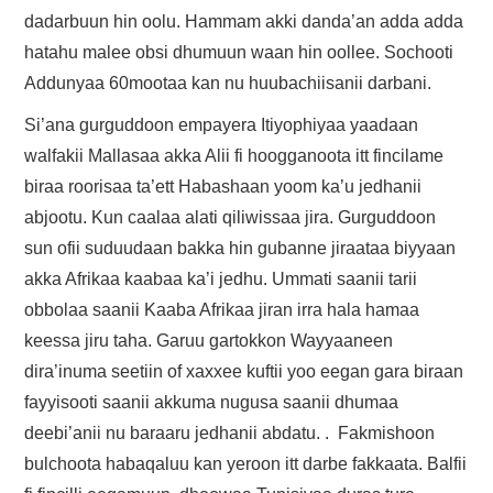
dadarbuun hin oolu. Hammam akki danda’an adda adda
hatahu malee obsi dhumuun waan hin oollee. Sochooti
Addunyaa 60mootaa kan nu huubachiisanii darbani.
Si’ana gurguddoon empayera Itiyophiyaa yaadaan
walfakii Mallasaa akka Alii fi hoogganoota itt fincilame
biraa roorisaa ta’ett Habashaan yoom ka’u jedhanii
abjootu. Kun caalaa alati qiliwissaa jira. Gurguddoon
sun ofii suduudaan bakka hin gubanne jiraataa biyyaan
akka Afrikaa kaabaa ka’i jedhu. Ummati saanii tarii
obbolaa saanii Kaaba Afrikaa jiran irra hala hamaa
keessa jiru taha. Garuu gartokkon Wayyaaneen
dira’inuma seetiin of xaxxee kuftii yoo eegan gara biraan
fayyisooti saanii akkuma nugusa saanii dhumaa
deebi’anii nu baraaru jedhanii abdatu. . Fakmishoon
bulchoota habaqaluu kan yeroon itt darbe fakkaata. Balfii