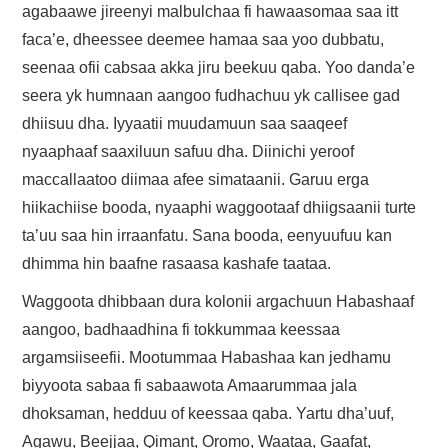
agabaawe jireenyi malbulchaa fi hawaasomaa saa itt
faca’e, dheessee deemee hamaa saa yoo dubbatu,
seenaa ofii cabsaa akka jiru beekuu qaba. Yoo danda’e
seera yk humnaan aangoo fudhachuu yk callisee gad
dhiisuu dha. Iyyaatii muudamuun saa saaqeef
nyaaphaaf saaxiluun safuu dha. Diinichi yeroof
maccallaatoo diimaa afee simataanii. Garuu erga
hiikachiise booda, nyaaphi waggootaaf dhiigsaanii turte
ta’uu saa hin irraanfatu. Sana booda, eenyuufuu kan
dhimma hin baafne rasaasa kashafe taataa.
Waggoota dhibbaan dura kolonii argachuun Habashaaf
aangoo, badhaadhina fi tokkummaa keessaa
argamsiiseefii. Mootummaa Habashaa kan jedhamu
biyyoota sabaa fi sabaawota Amaarummaa jala
dhoksaman, hedduu of keessaa qaba. Yartu dha’uuf,
Agawu, Beejjaa, Qimant, Oromo, Waataa, Gaafat,