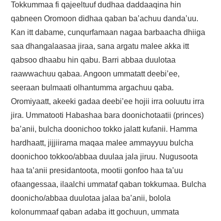
Tokkummaa fi qajeeltuuf dudhaa daddaaqina hin
qabneen Oromoon didhaa qaban ba’achuu danda’uu.
Kan itt dabame, cunqurfamaan nagaa barbaacha dhiiga
saa dhangalaasaa jiraa, sana argatu malee akka itt
qabsoo dhaabu hin qabu. Barri abbaa duulotaa
raawwachuu qabaa. Angoon ummatatt deebi’ee,
seeraan bulmaati olhantumma argachuu qaba.
Oromiyaatt, akeeki gadaa deebi’ee hojii irra ooluutu irra
jira. Ummatooti Habashaa bara doonichotaatii (princes)
ba’anii, bulcha doonichoo tokko jalatt kufanii. Hamma
hardhaatt, jijjiirama maqaa malee ammayyuu bulcha
doonichoo tokkoo/abbaa duulaa jala jiruu. Nugusoota
haa ta’anii presidantoota, mootii gonfoo haa ta’uu
ofaangessaa, ilaalchi ummataf qaban tokkumaa. Bulcha
doonicho/abbaa duulotaa jalaa ba’anii, bolola
kolonummaaf qaban adaba itt gochuun, ummata