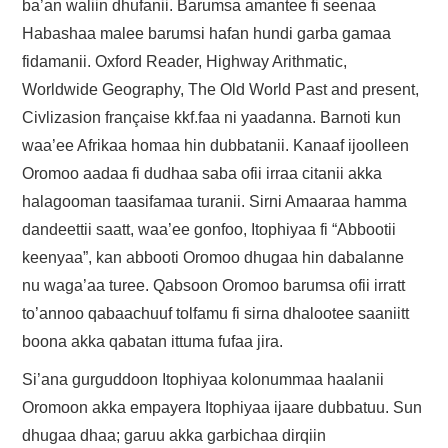
ba’an waliin dhufanii. Barumsa amantee fi seenaa
Habashaa malee barumsi hafan hundi garba gamaa
fidamanii. Oxford Reader, Highway Arithmatic,
Worldwide Geography, The Old World Past and present,
Civlizasion française kkf.faa ni yaadanna. Barnoti kun
waa’ee Afrikaa homaa hin dubbatanii. Kanaaf ijoolleen
Oromoo aadaa fi dudhaa saba ofii irraa citanii akka
halagooman taasifamaa turanii. Sirni Amaaraa hamma
dandeettii saatt, waa’ee gonfoo, Itophiyaa fi “Abbootii
keenyaa”, kan abbooti Oromoo dhugaa hin dabalanne
nu waga’aa turee. Qabsoon Oromoo barumsa ofii irratt
to’annoo qabaachuuf tolfamu fi sirna dhalootee saaniitt
boona akka qabatan ittuma fufaa jira.
Si’ana gurguddoon Itophiyaa kolonummaa haalanii
Oromoon akka empayera Itophiyaa ijaare dubbatuu. Sun
dhugaa dhaa; garuu akka garbichaa dirqiin