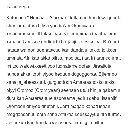
isaan eega.
Kolonooti “ Hirmaata Afriikaan” tolfaman hundi waggoota
shantama dura bilisa yoo ba’an Oromiyaan
kolonummaan itt fufaa jiraa. Kolonummaa irra ilaalame
kanaan kan ka’e godinichi burjaajii keessa jira. Bu’uurri
nagaa waloon qophaawuu kan danda’u, tokko tokkoon
ummata Afriikaa akka bilisa, moo’aa, ilaa fi ilaamee irratt
miltoo walqwixxeett yoo fudhatame qofaa. Jiraattota
hunda akka Itophiyiyoo heduun dogoggoraa. Ejjennoo
sana jajjabeessuuf, gurguddoon Amaaraa tokko tokko
biyyi Oromoo (Oromiyaan) seenaan utuu hin jalqabamin
dura kan Amaaraa ture asoosama jedhu qabu. Isaaniif
Oromoon dhiyoo dhufanii. Jarri maqaa kanatt isaan
moggaasanuu bara sana Afriikaa keessayyuu hin turree.
Jechi kun kan hundaawe asoosamma gita bittuu