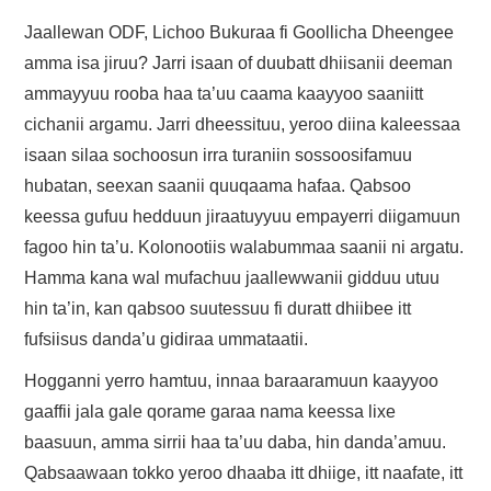
Jaallewan ODF, Lichoo Bukuraa fi Goollicha Dheengee
amma isa jiruu? Jarri isaan of duubatt dhiisanii deeman
ammayyuu rooba haa ta’uu caama kaayyoo saaniitt
cichanii argamu. Jarri dheessituu, yeroo diina kaleessaa
isaan silaa sochoosun irra turaniin sossoosifamuu
hubatan, seexan saanii quuqaama hafaa. Qabsoo
keessa gufuu hedduun jiraatuyyuu empayerri diigamuun
fagoo hin ta’u. Kolonootiis walabummaa saanii ni argatu.
Hamma kana wal mufachuu jaallewwanii gidduu utuu
hin ta’in, kan qabsoo suutessuu fi duratt dhiibee itt
fufsiisus danda’u gidiraa ummataatii.
Hogganni yerro hamtuu, innaa baraaramuun kaayyoo
gaaffii jala gale qorame garaa nama keessa lixe
baasuun, amma sirrii haa ta’uu daba, hin danda’amuu.
Qabsaawaan tokko yeroo dhaaba itt dhiige, itt naafate, itt