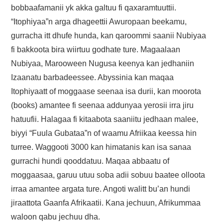
bobbaafamanii yk akka galtuu fi qaxaramtuuttii.
“Itophiyaa”n arga dhageettii Awuropaan beekamu,
gurracha itt dhufe hunda, kan qaroommi saanii Nubiyaa
fi bakkoota bira wiirtuu godhate ture. Magaalaan
Nubiyaa, Marooween Nugusa keenya kan jedhaniin
Izaanatu barbadeessee. Abyssinia kan maqaa
Itophiyaatt of moggaase seenaa isa durii, kan moorota
(books) amantee fi seenaa addunyaa yerosii irra jiru
hatuufii. Halagaa fi kitaabota saaniitu jedhaan malee,
biyyi “Fuula Gubataa”n of waamu Afriikaa keessa hin
turree. Waggooti 3000 kan himatanis kan isa sanaa
gurrachi hundi qooddatuu. Maqaa abbaatu of
moggaasaa, garuu utuu soba adii sobuu baatee olloota
irraa amantee argata ture. Angoti walitt bu’an hundi
jiraattota Gaanfa Afrikaatii. Kana jechuun, Afrikummaa
waloon qabu jechuu dha.