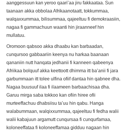
aanggessuun kan yeroo qaari’aa jiru fakkaataa. Sun
taanaan akka obbolaa Afrikaanotaatt, tokkummaa,
walqaxxummaa, bilisummaa, qajeeltuu fi demokraasiin,
nagaa fi gammachuun waanti hin jiraanneef hin
mullatuu.
Oromoon qabsoo akka dhaabu kan barbaadan,
cunqursoo gabbaariin keenya nu harkaa baanaan
qananiin nutt hanqata jedhanii fi kanneen qabeenya
Afriikaa bolquuf akka keettoott dhimma itt ba’anii fi jara
garbummaan itt tolee ulfina ofiif dantaa hin qabnee dha.
Nagaa buusuuf ilaa fi ilaameen barbaachisaa dha.
Garuu mirga saba tokkoo kan ofiin hiree ofii
murteeffachuu dhabsiisu ta’uu hin qabu. Hanga
walabummaan, walqixxummaa, qajeeltuu fi fedha walii
walii kabajuun argamutt cunqursaa fi cunqurfamaa,
koloneeffataa fi koloneeffamaa gidduu nagaan hin