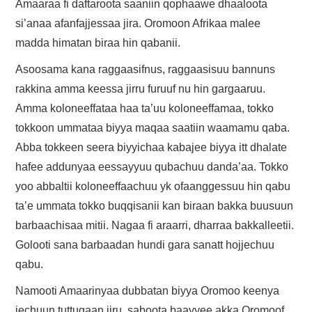
Amaaraa fi daftaroota saaniin qophaawe dhaaloota
si’anaa afanfajjessaa jira. Oromoon Afrikaa malee
madda himatan biraa hin qabanii.
Asoosama kana raggaasifnus, raggaasisuu bannuns
rakkina amma keessa jirru furuuf nu hin gargaaruu.
Amma koloneeffataa haa ta’uu koloneeffamaa, tokko
tokkoon ummataa biyya maqaa saatiin waamamu qaba.
Abba tokkeen seera biyyichaa kabajee biyya itt dhalate
hafee addunyaa eessayyuu qubachuu danda’aa. Tokko
yoo abbaltii koloneeffaachuu yk ofaanggessuu hin qabu
ta’e ummata tokko buqqisanii kan biraan bakka buusuun
barbaachisaa mitii. Nagaa fi araarri, dharraa bakkalleetii.
Golooti sana barbaadan hundi gara sanatt hojjechuu
qabu.
Namooti Amaarinyaa dubbatan biyya Oromoo keenya
jechuun tuttuqaan jiru, saboota baayyee akka Oromoof