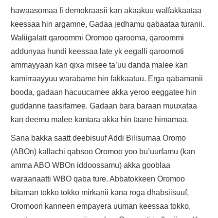
hawaasomaa fi demokraasii kan akaakuu walfakkaataa
keessaa hin argamne, Gadaa jedhamu qabaataa turanii.
Waliigalatt qaroommi Oromoo qarooma, qaroommi
addunyaa hundi keessaa late yk eegalli qaroomoti
ammayyaan kan qixa misee ta’uu danda malee kan
kamirraayyuu warabame hin fakkaatuu. Erga qabamanii
booda, gadaan hacuucamee akka yeroo eeggatee hin
guddanne taasifamee. Gadaan bara baraan muuxataa
kan deemu malee kantara akka hin taane himamaa.
Sana bakka saatt deebisuuf Addi Bilisumaa Oromo
(ABOn) kallachi qabsoo Oromoo yoo bu’uurfamu (kan
amma ABO WBOn iddoossamu) akka gooblaa
waraanaatti WBO qaba ture. Abbatokkeen Oromoo
bitaman tokko tokko mirkanii kana roga dhabsiisuuf,
Oromoon kanneen empayera uuman keessaa tokko,