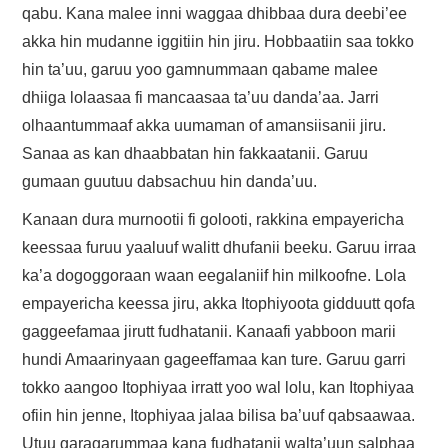
qabu. Kana malee inni waggaa dhibbaa dura deebi’ee
akka hin mudanne iggitiin hin jiru. Hobbaatiin saa tokko
hin ta’uu, garuu yoo gamnummaan qabame malee
dhiiga lolaasaa fi mancaasaa ta’uu danda’aa. Jarri
olhaantummaaf akka uumaman of amansiisanii jiru.
Sanaa as kan dhaabbatan hin fakkaatanii. Garuu
gumaan guutuu dabsachuu hin danda’uu.
Kanaan dura murnootii fi golooti, rakkina empayericha
keessaa furuu yaaluuf walitt dhufanii beeku. Garuu irraa
ka’a dogoggoraan waan eegalaniif hin milkoofne. Lola
empayericha keessa jiru, akka Itophiyoota gidduutt qofa
gaggeefamaa jirutt fudhatanii. Kanaafi yabboon marii
hundi Amaarinyaan gageeffamaa kan ture. Garuu garri
tokko aangoo Itophiyaa irratt yoo wal lolu, kan Itophiyaa
ofiin hin jenne, Itophiyaa jalaa bilisa ba’uuf qabsaawaa.
Utuu garagarummaa kana fudhatanii walta’uun salphaa