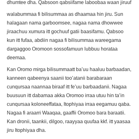
dhumtee dha. Qabsoon qabsiifame laboobaa waan jiruuf
walabummaa fi bilisummaa as dhaamaa hin jiru. Sun
halagaan nama garboomsee, nagaa nama dhowwee
jiraachuu xumura itt gochuuf gatii baasifamu. Qabsoo
kun itt fufaa, abdiin nagaa fi bilisummaa wareegama
dargaggoo Oromoon sossofamuun lubbuu horataa
deemaa.
Kan Oromo mirga bilisummaatt ba’uu haaluu barbaadan,
kanneen qabeenya saanii too’atanii barabaraan
cunqursaa naannaa biraaf itt fe’uu barbaadanii. Nagaa
buusuun itt dabamaa akka Oromoo irraa utuu hin ta’in
cunqursaa koloneeffataa, Itophiyaa irraa eegamuu qaba.
Nagaa fi araarri Waaqaa, gaaffii Oromoo bara baraatii.
Kan dronii, taankii, dilgoo, raayyaa quufaa kkf. itt yaasaa
jiru Itophiyaa dha.