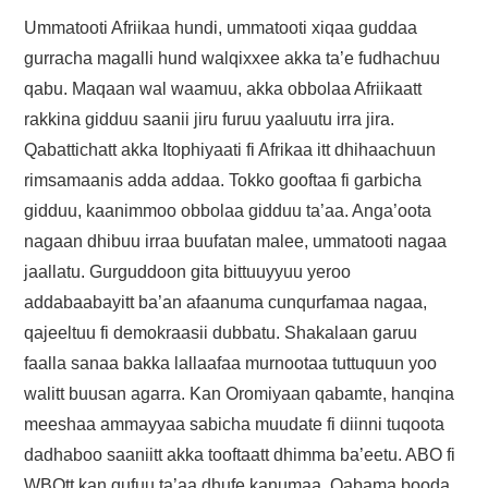
Ummatooti Afriikaa hundi, ummatooti xiqaa guddaa
gurracha magalli hund walqixxee akka ta’e fudhachuu
qabu. Maqaan wal waamuu, akka obbolaa Afriikaatt
rakkina gidduu saanii jiru furuu yaaluutu irra jira.
Qabattichatt akka Itophiyaati fi Afrikaa itt dhihaachuun
rimsamaanis adda addaa. Tokko gooftaa fi garbicha
gidduu, kaanimmoo obbolaa gidduu ta’aa. Anga’oota
nagaan dhibuu irraa buufatan malee, ummatooti nagaa
jaallatu. Gurguddoon gita bittuuyyuu yeroo
addabaabayitt ba’an afaanuma cunqurfamaa nagaa,
qajeeltuu fi demokraasii dubbatu. Shakalaan garuu
faalla sanaa bakka lallaafaa murnootaa tuttuquun yoo
walitt buusan agarra. Kan Oromiyaan qabamte, hanqina
meeshaa ammayyaa sabicha muudate fi diinni tuqoota
dadhaboo saaniitt akka tooftaatt dhimma ba’eetu. ABO fi
WBOtt kan gufuu ta’aa dhufe kanumaa. Qabama booda