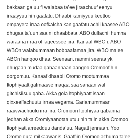
bakkaan ga’uu fi walabaa ta’ee jiraachuuf eenyu
irraayyuu hin gaafatu. Dhaabi kamiyyuu keettoo
empayera irraa oofkalcha kan gaafatu achii kaasee ABO
dhugaa ta’uun saa ni dhaabbata. ABO dullachii humna
waraana irraa of fageessee jira. Kanaaf WBOn, ABO
WBOn walabummaan bobbaafamaa jira. WBO malee
ABOn hanqoo dhaa. Seenaan, nammi seeraa yk
dhugaan mudaa qabaannaan aangoo Oromoof hin
dorgomuu. Kanaaf dhaabii Oromo mootummaa
Itophiyaatt galmaawe maqaa saa sanaan wal
gitchisiisuu qaba. Akka gola Itophiyaatt isaan
qixxeeffachuutu irrraa eegama. Garlamummaan
raawwachuutu irra jira. Oromoon Itophiyaa qabanna
jedhan akka Oromiyaanotaa utuu hin ta’in akka Oromoo
Itophiyatt arreedduu danda’uu. Nagatt jennaan. Yoo
Oromo dura milkaawanis, Gaaffiin Oromoo achuma ta’ee