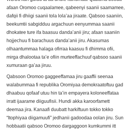
afaan Oromoo cuqaalamee, qabeenyi saanii saamamee,
dafqii fi dhiigi saanii tola lola’aa jiraate. Qabsoo saaniin,
beekumtii sabgidduu argachuun eenyummaa saanii
dhokatee ture ifa baasuu danda’anii jiru; afaan saaniin
hojjechuu fi barachuus danda’anii jiru. Akasumas
olhaantummaa halaga ofirraa kaasuu fi dhimma ofii,
mirga dhalootaa ta’e ofiin murteeffachuuf qabsoo saanii
xumuraan ga’aa jiruu.
Qabsoon Oromoo gaggeeffamaa jiru gaaffii seenaa
walabummaa fi republika Oromiyaa demokraatoftuu gad
dhaabuu qofaaf utuu hin ta’in empayera koloneeffataa
irratt ijaarame diiguufisii. Hundi akka karoorfamett
deemaa jira. Kanaafi duubatt harkiftuun tokko tokko
“Itophiyaa diigamuufi” jedhanii gadoodaa oolan jiru. Sun
hobbaatii qabsoo Oromoo dargaggoon kumkummi itt