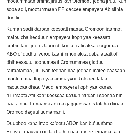
mootummaan amma jiruus kan Oromooti jedha jiruu. Kun
soba adii, mootummaan PP qaccee empayera Abisiinia
duriitii.
Kurnan sadii darban keessatt maqaa Oromoon jaarmoti
malbulcha hedduun empayera Itophiyaa keessatt
bibbiqilanii jiruu. Jaarmoti kun alii alii akka dorgomaa
ABO of godhu; yeroo kaanimmoo akka dabalataatt of
dhiheessuu. Itophumaa fi Oromummaa gidduu
rarraafamaa jiru. Kan fedhan haa jedhan malee caasaan
mootummaa Itophiyaa ammayyuu koloneeffataa fi
hacuucaa dhaa. Maddi empayera Itophiyaa kanaa
“Hirmaata Afriikaa” keessaa ka’uun mirkanii seenaa hin
haalamne. Funaansi amma gaggeessanis tolcha diinaa
Oromoo daguuf uumamanii.
Duubbee kana irraa ka’eetu ABOn kan bu’uurfame.
Eenyu irraayyuu ooffalcha hin gaafannee, ergama saa