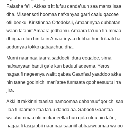
Falasha fa’ii. Akkasitt itt fufuu danda’uun saa mamsiisaa
dha. Miseensoti hoomaa nafxanyaa garri caalu qaccee
ofii beeku. Kiristinnaa Ortodoksii, Amaarinyaa dubbatan
waan ta’aniif Amaara jedhamu. Amaara ta’uun firummaa
dhiigaa utuu hin ta’in Amaarinyaa dubbachuu fi ilaalcha
addunyaa tokko qabaachuu dha.
Murni naannaa jaarra saddeetii dura eegalee, sirna
nafxanyaan bantii ga’e kun baduuf adeema. Yeros,
nagaa fi nageenya walitt qabaa Gaanfaaf yaaddoo akka
hin taane godinichi mari’atee furmaata qopheesuutu irra
jira.
Akki itt rakkinni taasisa namoomaa qabamuuf qorichi saa
ilaa fi ilaamee ifaa ta’uu danda’aa. Sabooti Gaanfaa
walabummaa ofii mirkaneeffachuu qofa utuu hin ta’in,
nagaa fi tasgabbii naannaa saaniif abbaawuumaa waloo