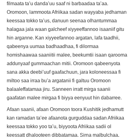
filmaata ta’u danda’uu saaf ni barbaadaa ta’aa.
Oromoon, lammoota Afriikaa sadan wayyaba jedhaman
keessaa tokko ta’us, danuun seenaa olhantummaa
halagaa jala waan galcheef xiyyeeffannoo isaaniif gitu
hin arganne. Kan xiyyeefannoo argatan, lafa taadhii,
qabeenya uumaa badhaadhaa, fi dilormaa
homishaawaa saaniitii malee, beekumtii isaan qarooma
addunyaaf gummaachan mitii. Oromoon qabeenyota
sana akka deebi’uuf gaafachuun, jara koloneessaa fi
miltoo saa irraa bu’a argatanii fi galtuu Oromoon
balaaleffatamaa jiru. Sanneen irratt mirga saanii
gaafatan malee mirgaa fi biyya eenyuut hin dabarree.
Afaan saanii, afaan Oromoon toora Kushitik jedhamutt
kan ramadan ta’ee afaanota gurguddaa sadan Afriikaa
keessaa tokko yoo ta’u, biyyoota Afriikaa sadii ol
keessatt dhalooteen dibbatamaa. Sirna malbulchaa,