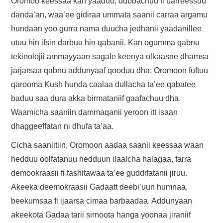
Oromoo keessaa kan yaaduu, dubbachuu fi barreessuu
danda’an, waa’ee gidiraa ummata saanii carraa argamu
hundaan yoo gurra nama duucha jedhanii yaadanillee
utuu hin ifsin darbuu hin qabanii. Kan ogumma qabnu
tekinolojii ammayyaan sagale keenya olkaasne dhamsa
jarjarsaa qabnu addunyaaf qooduu dha; Oromoon fuftuu
qarooma Kush hunda caalaa dullacha ta’ee qabatee
baduu saa dura akka birmataniif gaafachuu dha.
Waamicha saaniin dammaqanii yeroon itt isaan
dhaggeeffatan ni dhufa ta’aa.
Cicha saaniitiin, Oromoon aadaa saanii keessaa waan
hedduu oolfatanuu hedduun ilaalcha halagaa, farra
demookraasii fi fashitawaa ta’ee guddifatanii jiruu.
Akeeka deemokraasii Gadaatt deebi’uun humnaa,
beekumsaa fi ijaarsa cimaa barbaadaa. Addunyaan
akeekota Gadaa tarii sirnoota hanga yoonaa jiraniif