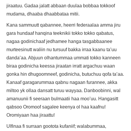
jiraatuu. Gadaa jalatt abbaan duulaa bobbaa tokkoof
mudama, dhaaba dhaabbataa mitii.
Kana sammuutt qabannee, heerri federaalaa amma jiru
gara hundaaf hanqina teeknikii tokko tokko qabatus,
nagaa godinichaaf jedhamee hanga tasgabbaanee
murteesinutt waliin nu tursuuf bakka irraa kaanu ta’uu
danda’aa. Abjuun olhantummaa ummati tokko kanneen
biraa godinicha keessa jiraatan irratt argachuu waan
gonka hin dhugoomneef, godinicha, butuchuu qofa ta’aa.
Kanaaf garagarummaa qabnu nagaan furannee, akka
miltoo yk ollaa dansatt turuu wayyaa. Danboobinni, wal
amanuunii fi seeraan bulmaatii haa moo’uu. Hangasitt
qabsoo Oromoof sagalee keenya ol haa kaafnu!
Oromiyaan haa jiraattu!
Ulfinaa fi surraan gootota kufaniif; walabummaa,