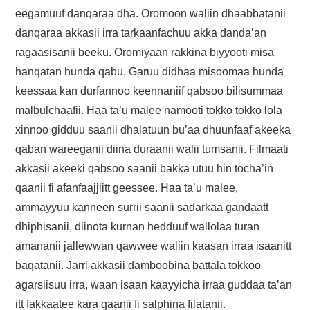
eegamuuf danqaraa dha. Oromoon waliin dhaabbatanii
danqaraa akkasii irra tarkaanfachuu akka danda’an
ragaasisanii beeku. Oromiyaan rakkina biyyooti misa
hanqatan hunda qabu. Garuu didhaa misoomaa hunda
keessaa kan durfannoo keennaniif qabsoo bilisummaa
malbulchaafii. Haa ta’u malee namooti tokko tokko lola
xinnoo gidduu saanii dhalatuun bu’aa dhuunfaaf akeeka
qaban wareeganii diina duraanii walii tumsanii. Filmaati
akkasii akeeki qabsoo saanii bakka utuu hin tocha’in
qaanii fi afanfaajjiitt geessee. Haa ta’u malee,
ammayyuu kanneen surrii saanii sadarkaa gandaatt
dhiphisanii, diinota kurnan hedduuf wallolaa turan
amananii jallewwan qawwee waliin kaasan irraa isaanitt
baqatanii. Jarri akkasii damboobina battala tokkoo
agarsiisuu irra, waan isaan kaayyicha irraa guddaa ta’an
itt fakkaatee kara qaanii fi salphina filatanii.