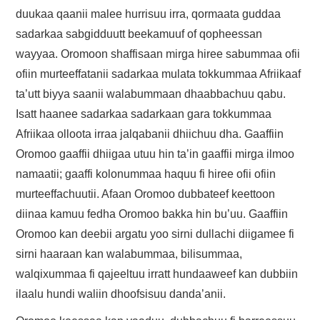
duukaa qaanii malee hurrisuu irra, qormaata guddaa
sadarkaa sabgidduutt beekamuuf of qopheessan
wayyaa. Oromoon shaffisaan mirga hiree sabummaa ofii
ofiin murteeffatanii sadarkaa mulata tokkummaa Afriikaaf
ta’utt biyya saanii walabummaan dhaabbachuu qabu.
Isatt haanee sadarkaa sadarkaan gara tokkummaa
Afriikaa olloota irraa jalqabanii dhiichuu dha. Gaaffiin
Oromoo gaaffii dhiigaa utuu hin ta’in gaaffii mirga ilmoo
namaatii; gaaffi kolonummaa haquu fi hiree ofii ofiin
murteeffachuutii. Afaan Oromoo dubbateef keettoon
diinaa kamuu fedha Oromoo bakka hin bu’uu. Gaaffiin
Oromoo kan deebii argatu yoo sirni dullachi diigamee fi
sirni haaraan kan walabummaa, bilisummaa,
walqixummaa fi qajeeltuu irratt hundaaweef kan dubbiin
ilaalu hundi waliin dhoofsisuu danda’anii.