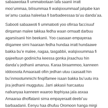
sabaawotaa fi ummatootaan lafa saanii irratt
moo’ummaa, bilisummaa fi walqixxummaaf jalqabe kan
se’amu caalaa haleelaa fi barbadeessaa ta’uu danda’aa.
Sabooti sabaawoti fi ummatooti yoo ofirraa faccisuuf
dirqaman malee takkaa fedha waan ormaatt darbuu
agarsiisanii hin beekanii. Yoo caasaan empayeraa
diigamee sirni haaraan fedha hundaa irratt hundaawe
bakka bu’e malee, nagaa, tasgabbii, walqixxummaa fi
qajeeltuun godinicha keessa gonka jiraachuu hin
danda’u jedhanii amanuu. Karaa biraammoo, kanneen
iddoosota Amaaraati ofiin jedhan utuu caasaatt hin
bu’inmootummichi finqilfamee isaan bakka bu’uutu irra
jira jedhanii muggutuu. Jarri akkasii harcaatuu
nafxanyaa kanneen waaroo Itophiyaa jala asxaa
Amaaraa dhoffatanii sirna empayeraatt deebi’uu
barbaadanii. Eenyu haa dhufuu Oromoon hanga mirgi