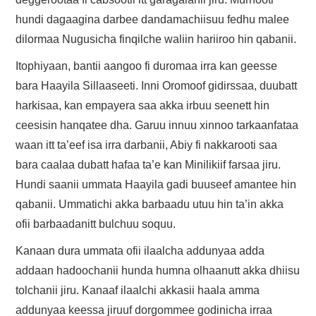
hundi dagaagina darbee dandamachiisuu fedhu malee
dilormaa Nugusicha finqilche waliin hariiroo hin qabanii.
Itophiyaan, bantii aangoo fi duromaa irra kan geesse
bara Haayila Sillaaseeti. Inni Oromoof gidirssaa, duubatt
harkisaa, kan empayera saa akka irbuu seenett hin
ceesisin hanqatee dha. Garuu innuu xinnoo tarkaanfataa
waan itt ta’eef isa irra darbanii, Abiy fi nakkarooti saa
bara caalaa dubatt hafaa ta’e kan Minilikiif farsaa jiru.
Hundi saanii ummata Haayila gadi buuseef amantee hin
qabanii. Ummatichi akka barbaadu utuu hin ta’in akka
ofii barbaadanitt bulchuu soquu.
Kanaan dura ummata ofii ilaalcha addunyaa adda
addaan hadoochanii hunda humna olhaanutt akka dhiisu
tolchanii jiru. Kanaaf ilaalchi akkasii haala amma
addunyaa keessa jiruuf dorgommee godinicha irraa