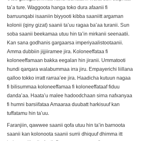
ta’a ture. Waggoota hanga toko dura afaanii fi
barruunqabi isaaniin biyyooti kibba saaniitt argaman
kolonii (qiny gizat) saanii ta’uu ragaa ba’aa turanii. Sun
soba saanii beekamaa utuu hin ta’in mirkanii seenaatii.
Kan sana godhanis gargaarsa imperiyaalistootaanii.
Amma dubbiin jijjiiramee jira. Koloneeffataa fi
koloneeffamaan bakka eegalan hin jiranii. Ummatooti
hundi qarqara walabummaa irra jiru. Empayerichi liillana
qalloo tokko irratt rarraa’ee jira. Haadicha kutuun nagaa
fi bilisummaa koloneeffamaa fi koloneeffataaf fiduu
danda’aa. Haata’u malee hadoodchaan sirna nafxanyaa
fi humni barsiifataa Amaaraa duubatt harkisuuf kan
tuffatamu hin ta’uu.
Faranjiin, qawwee saanii qofa utuu hin ta’in barnoota
saanii kan kolonoota saanii surrii dhiquuf dhimma itt