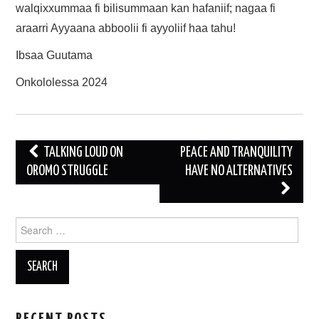
walqixxummaa fi bilisummaan kan hafaniif; nagaa fi
araarri Ayyaana abboolii fi ayyoliif haa tahu!
Ibsaa Guutama
Onkololessa 2024
Post
TALKING LOUD ON
PEACE AND TRANQUILITY
navigation
OROMO STRUGGLE
HAVE NO ALTERNATIVES
Search
for: