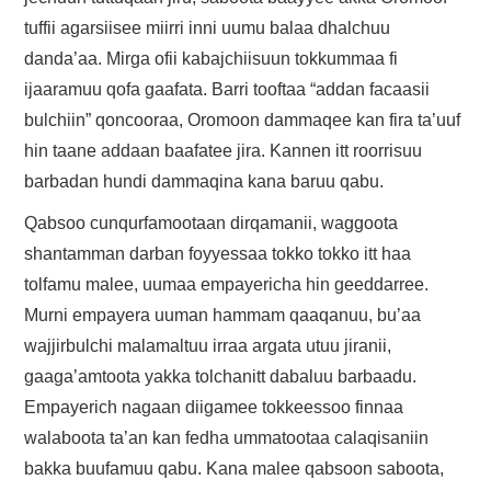
tuffii agarsiisee miirri inni uumu balaa dhalchuu
danda’aa. Mirga ofii kabajchiisuun tokkummaa fi
ijaaramuu qofa gaafata. Barri tooftaa “addan facaasii
bulchiin” qoncooraa, Oromoon dammaqee kan fira ta’uuf
hin taane addaan baafatee jira. Kannen itt roorrisuu
barbadan hundi dammaqina kana baruu qabu.
Qabsoo cunqurfamootaan dirqamanii, waggoota
shantamman darban foyyessaa tokko tokko itt haa
tolfamu malee, uumaa empayericha hin geeddarree.
Murni empayera uuman hammam qaaqanuu, bu’aa
wajjirbulchi malamaltuu irraa argata utuu jiranii,
gaaga’amtoota yakka tolchanitt dabaluu barbaadu.
Empayerich nagaan diigamee tokkeessoo finnaa
walaboota ta’an kan fedha ummatootaa calaqisaniin
bakka buufamuu qabu. Kana malee qabsoon saboota,