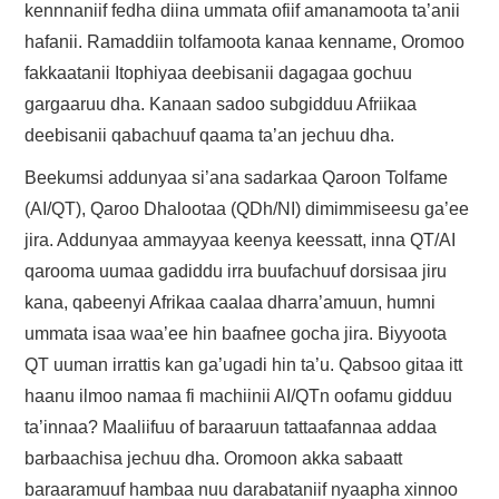
kennnaniif fedha diina ummata ofiif amanamoota ta’anii
hafanii. Ramaddiin tolfamoota kanaa kenname, Oromoo
fakkaatanii Itophiyaa deebisanii dagagaa gochuu
gargaaruu dha. Kanaan sadoo subgidduu Afriikaa
deebisanii qabachuuf qaama ta’an jechuu dha.
Beekumsi addunyaa si’ana sadarkaa Qaroon Tolfame
(AI/QT), Qaroo Dhalootaa (QDh/NI) dimimmiseesu ga’ee
jira. Addunyaa ammayyaa keenya keessatt, inna QT/AI
qarooma uumaa gadiddu irra buufachuuf dorsisaa jiru
kana, qabeenyi Afrikaa caalaa dharra’amuun, humni
ummata isaa waa’ee hin baafnee gocha jira. Biyyoota
QT uuman irrattis kan ga’ugadi hin ta’u. Qabsoo gitaa itt
haanu ilmoo namaa fi machiinii AI/QTn oofamu gidduu
ta’innaa? Maaliifuu of baraaruun tattaafannaa addaa
barbaachisa jechuu dha. Oromoon akka sabaatt
baraaramuuf hambaa nuu darabataniif nyaapha xinnoo