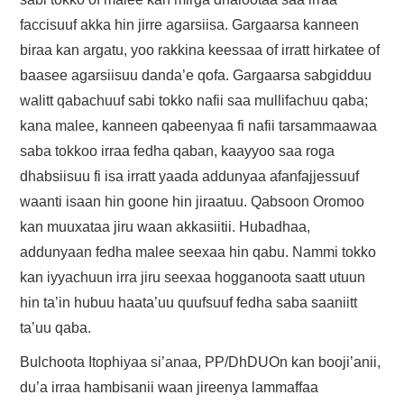
FAYYAA/HEALTH
faccisuuf akka hin jirre agarsiisa. Gargaarsa kanneen
biraa kan argatu, yoo rakkina keessaa of irratt hirkatee of
BARUMSA/EDUCATION
baasee agarsiisuu danda’e qofa. Gargaarsa sabgidduu
ABOUT
walitt qabachuuf sabi tokko nafii saa mullifachuu qaba;
kana malee, kanneen qabeenyaa fi nafii tarsammaawaa
saba tokkoo irraa fedha qaban, kaayyoo saa roga
dhabsiisuu fi isa irratt yaada addunyaa afanfajjessuuf
waanti isaan hin goone hin jiraatuu. Qabsoon Oromoo
kan muuxataa jiru waan akkasiitii. Hubadhaa,
addunyaan fedha malee seexaa hin qabu. Nammi tokko
kan iyyachuun irra jiru seexaa hogganoota saatt utuun
hin ta’in hubuu haata’uu quufsuuf fedha saba saaniitt
ta’uu qaba.
Bulchoota Itophiyaa si’anaa, PP/DhDUOn kan booji’anii,
du’a irraa hambisanii waan jireenya lammaffaa