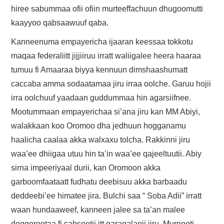
hiree sabummaa ofii ofiin murteeffachuun dhugoomutti
kaayyoo qabsaawuuf qaba.
Kanneenuma empayericha ijaaran keessaa tokkotu
maqaa federaliitt jijjiiruu irratt waliigalee heera haaraa
tumuu fi Amaaraa biyya kennuun dimshaashumatt
caccaba amma sodaatamaa jiru irraa oolche. Garuu hojii
irra oolchuuf yaadaan guddummaa hin agarsiifnee.
Mootummaan empayerichaa si’ana jiru kan MM Abiyi,
walakkaan koo Oromoo dha jedhuun hogganamu
haalicha caalaa akka walxaxu tolcha. Rakkinni jiru
waa’ee dhiigaa utuu hin ta’in waa’ee qajeeltuutii. Abiy
sirna impeeriyaal durii, kan Oromoon akka
garboomfaataatt fudhatu deebisuu akka barbaadu
deddeebi’ee himatee jira. Bulchi saa “ Soba Adii” irratt
waan hundaaweef, kanneen jalee sa ta’an malee
deggerootaa fi cabsootii itt garagalanii jiru. Murnooti