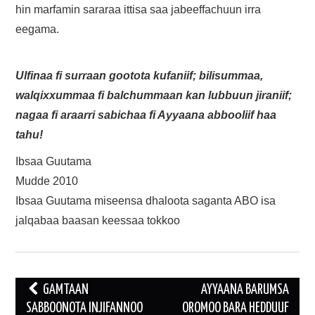
hin marfamin sararaa ittisa saa jabeeffachuun irra
eegama.
Ulfinaa fi surraan gootota kufaniif; bilisummaa,
walqixxummaa fi balchummaan kan lubbuun jiraniif;
nagaa fi araarri sabichaa fi Ayyaana abbooliif haa
tahu!
Ibsaa Guutama
Mudde 2010
Ibsaa Guutama miseensa dhaloota saganta ABO isa
jalqabaa baasan keessaa tokkoo
Post
GAMTAAN
AYYAANA BARUMSA
navigation
SABBOONOTA INJIFANNOO
OROMOO BARA HEDDUUF