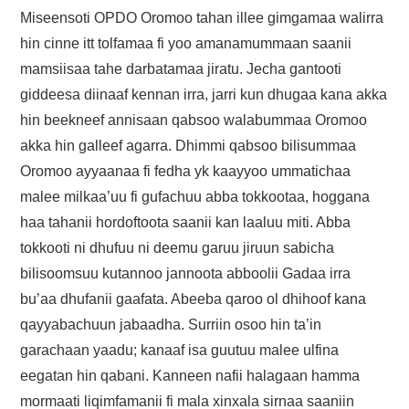
Miseensoti OPDO Oromoo tahan illee gimgamaa walirra
hin cinne itt tolfamaa fi yoo amanamummaan saanii
mamsiisaa tahe darbatamaa jiratu. Jecha gantooti
giddeesa diinaaf kennan irra, jarri kun dhugaa kana akka
hin beekneef annisaan qabsoo walabummaa Oromoo
akka hin galleef agarra. Dhimmi qabsoo bilisummaa
Oromoo ayyaanaa fi fedha yk kaayyoo ummatichaa
malee milkaa’uu fi gufachuu abba tokkootaa, hoggana
haa tahanii hordoftoota saanii kan laaluu miti. Abba
tokkooti ni dhufuu ni deemu garuu jiruun sabicha
bilisoomsuu kutannoo jannoota abboolii Gadaa irra
bu’aa dhufanii gaafata. Abeeba qaroo ol dhihoof kana
qayyabachuun jabaadha. Surriin osoo hin ta’in
garachaan yaadu; kanaaf isa guutuu malee ulfina
eegatan hin qabani. Kanneen nafii halagaan hamma
mormaati liqimfamanii fi mala xinxala sirnaa saaniin