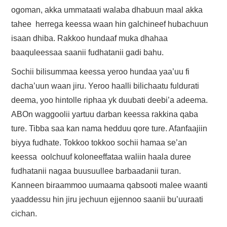
ogoman, akka ummataati walaba dhabuun maal akka
tahee herrega keessa waan hin galchineef hubachuun
isaan dhiba. Rakkoo hundaaf muka dhahaa
baaquleessaa saanii fudhatanii gadi bahu.
Sochii bilisummaa keessa yeroo hundaa yaa’uu fi
dacha’uun waan jiru. Yeroo haalli bilichaatu fuldurati
deema, yoo hintolle riphaa yk duubati deebi’a adeema.
ABOn waggoolii yartuu darban keessa rakkina qaba
ture. Tibba saa kan nama hedduu qore ture. Afanfaajiin
biyya fudhate. Tokkoo tokkoo sochii hamaa se’an
keessa oolchuuf koloneeffataa waliin haala duree
fudhatanii nagaa buusuullee barbaadanii turan.
Kanneen biraammoo uumaama qabsooti malee waanti
yaaddessu hin jiru jechuun ejjennoo saanii bu’uuraati
cichan.