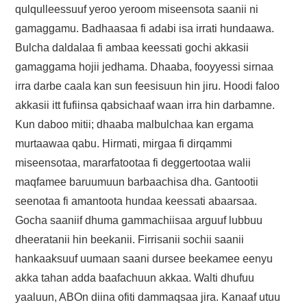
qulqulleessuuf yeroo yeroom miseensota saanii ni
gamaggamu. Badhaasaa fi adabi isa irrati hundaawa.
Bulcha daldalaa fi ambaa keessati gochi akkasii
gamaggama hojii jedhama. Dhaaba, fooyyessi sirnaa
irra darbe caala kan sun feesisuun hin jiru. Hoodi faloo
akkasii itt fufiinsa qabsichaaf waan irra hin darbamne.
Kun daboo mitii; dhaaba malbulchaa kan ergama
murtaawaa qabu. Hirmati, mirgaa fi dirqammi
miseensotaa, mararfatootaa fi deggertootaa walii
maqfamee baruumuun barbaachisa dha. Gantootii
seenotaa fi amantoota hundaa keessati abaarsaa.
Gocha saaniif dhuma gammachiisaa arguuf lubbuu
dheeratanii hin beekanii. Firrisanii sochii saanii
hankaaksuuf uumaan saani dursee beekamee eenyu
akka tahan adda baafachuun akkaa. Walti dhufuu
yaaluun, ABOn diina ofiti dammaqsaa jira. Kanaaf utuu