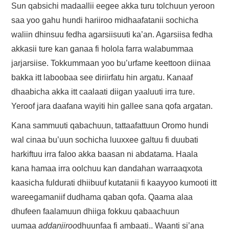
Sun qabsichi madaallii eegee akka turu tolchuun yeroon
saa yoo gahu hundi hariiroo midhaafatanii sochicha
waliin dhinsuu fedha agarsiisuuti ka’an. Agarsiisa fedha
akkasii ture kan ganaa fi holola farra walabummaa
jarjarsiise. Tokkummaan yoo bu’urfame keettoon diinaa
bakka itt laboobaa see diriirfatu hin argatu. Kanaaf
dhaabicha akka itt caalaati diigan yaaluuti irra ture.
Yeroof jara daafana wayiti hin gallee sana qofa argatan.
Kana sammuuti qabachuun, tattaafattuun Oromo hundi
wal cinaa bu’uun sochicha luuxxee galtuu fi duubati
harkiftuu irra faloo akka baasan ni abdatama. Haala
kana hamaa irra oolchuu kan dandahan warraaqxota
kaasicha fuldurati dhiibuuf kutatanii fi kaayyoo kumooti itt
wareegamaniif dudhama qaban qofa. Qaama alaa
dhufeen faalamuun dhiiga fokkuu qabaachuun
uumaa
addanjiroo
dhuunfaa fi ambaati.. Waanti si’ana