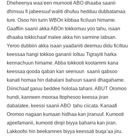
FAYYAA/HEALTH
Dheheenya waa’een murnooti ABO dhaaba saanii
dhinsuu fi jabeesuuf waliti dhufuu hedduu dubbatamaa
BARUMSA/EDUCATION
ture. Osoo hin turin WBOn kibbaa ficiluun himame.
Gaaffiin saanii akka ABOn tokkomuu yoo tahu, isaan
ABOUT
dhaaba tokkichaaf malee akka hin sarmine labsan.
Yeroo dubbiin akka isaan yaadaniti deemuu didu ficiltuu
keessaa hangi tokkoo gananii loltuu Tigrayiti harka
kennachuun himame. Abba tokkooti kootammi kana
keessaa qooda qaban kan seenuun saanii qabsoo
kanati homaa hin dabalani bahuun saanii dhagahame.
Diinichaaf garuu beddee hololaa tahani. ABUT Oromoo
hundi, kanneen mooraa Itophesoo keessa jiran
dabalatee, keessi saanii ABO tahu ciicata. Kanaafi
Oromoo nagaan kumaan hidhaa kan jiranuuf. Kumooti
ajjeefamanii, kumooti dirqii biyya baharra kan jiran.
Lakkoofsi hin beekamnes biyya keessati buqa’aa jiru.