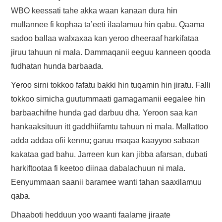
WBO keessati tahe akka waan kanaan dura hin
mullannee fi kophaa ta’eeti ilaalamuu hin qabu. Qaama
sadoo ballaa walxaxaa kan yeroo dheeraaf harkifataa
jiruu tahuun ni mala. Dammaqanii eeguu kanneen qooda
fudhatan hunda barbaada.
Yeroo sirni tokkoo fafatu bakki hin tuqamin hin jiratu. Falli
tokkoo sirnicha guutummaati gamagamanii eegalee hin
barbaachifne hunda gad darbuu dha. Yeroon saa kan
hankaaksituun itt gaddhiifamtu tahuun ni mala. Mallattoo
adda addaa ofii kennu; garuu maqaa kaayyoo sabaan
kakataa gad bahu. Jarreen kun kan jibba afarsan, dubati
harkiftootaa fi keetoo diinaa dabalachuun ni mala.
Eenyummaan saanii baramee wanti tahan saaxilamuu
qaba.
Dhaaboti hedduun yoo waanti faalame jiraate